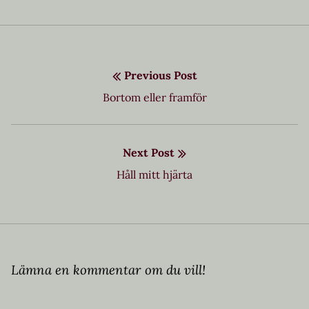
Inläggsnavigering
Previous Post
Previous
Bortom eller framför
post:
Next Post
Next
Håll mitt hjärta
post:
Lämna en kommentar om du vill!