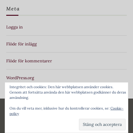
Meta
Logga in
Flöde för inlägg
Flöde för kommentarer
WordPress.org
Integritet och cookies: Den här webbplatsen använder cookies.
Genom att fortsätta använda den här webbplatsen godkänner du deras
användning.
Om du vill veta mer, inklusive hur du kontrollerar cookies, se:
Cookie-
© 2026 Morgonluft
|
WordPress Theme:
Lontano Free
by
policy
CrestaProject.