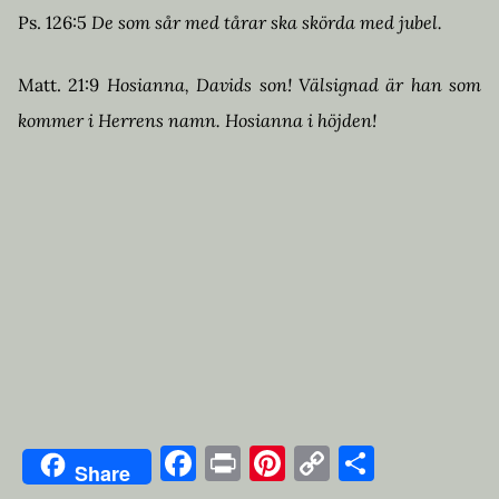
Ps. 126:5
De som sår med tårar
ska skörda med jubel.
Matt. 21:9
Hosianna, Davids son! Välsignad är han som
kommer i Herrens namn. Hosianna i höjden!
Facebook
Print
Pinterest
Copy
Dela
Share
Link