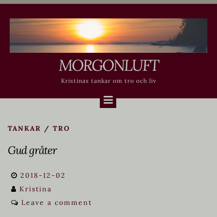
Skip
to
content
MORGONLUFT
Kristinas tankar om tro och liv
TANKAR
/
TRO
Gud gråter
2018-12-02
Kristina
Leave a comment