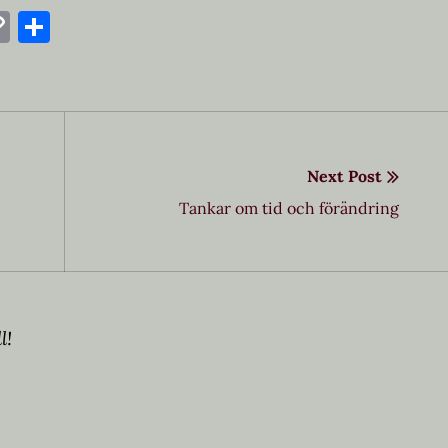
ok
t
nterest
Copy
Dela
Link
Next Post
Next
Tankar om tid och förändring
post:
l!