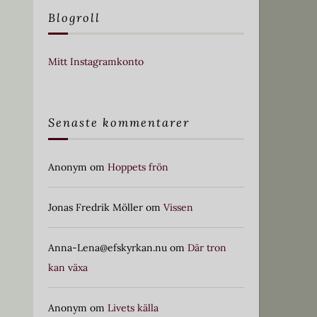
Blogroll
Mitt Instagramkonto
Senaste kommentarer
Anonym
om
Hoppets frön
Jonas Fredrik Möller
om
Vissen
Anna-Lena@efskyrkan.nu
om
Där tron
kan växa
Anonym
om
Livets källa