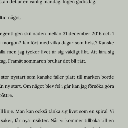
tän det är en vanlig måndag. Ingen godisdag.
ltid något.
är egentligen skillnaden mellan 31 december 2016 och 1
 i morgon? Jämfört med vilka dagar som helst? Kanske
la men jag tycker livet är sig väldigt likt. Att lära sig
t tag. Framåt sommaren brukar det bli rätt.
 en stor nystart som kanske faller platt till marken borde
En ny start. Om något blev fel i går kan jag försöka göra
bättre.
l linje. Man kan också tänka sig livet som en spiral. Vi
aker, får nya insikter. När vi kommer tillbaka till en