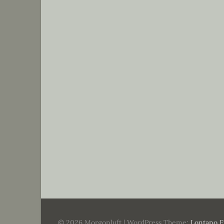
© 2026 Morgonluft
|
WordPress Theme:
Lontano F