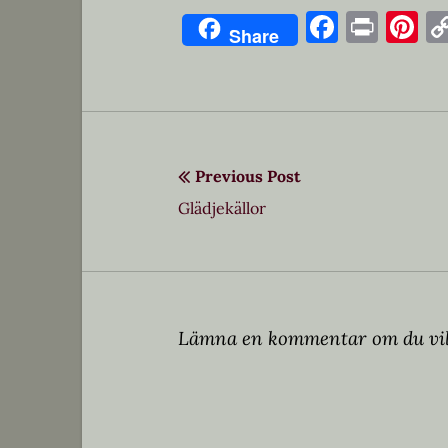
Facebo
Prin
Pi
Share
Previous Post
Inläggsnavigering
Previous
Glädjekällor
post:
Lämna en kommentar om du vil