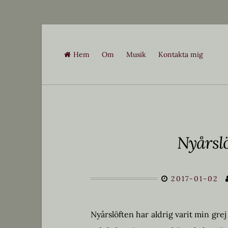
Skip
to
Hem
Om
Musik
Kontakta mig
content
Nyårslö
2017-01-02
Nyårslöften har aldrig varit min grej