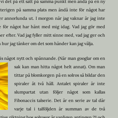
r vi det på ett sätt på samma punkt men ändå på en ny
r återigen på samma plats men ändå inte för något har
r annorlunda ut. I morgon när jag vaknar är jag inte
 för något har hänt med mig idag. Vad jag gör med
 efter. Vad jag fyller mitt sinne med, vad jag ger och
men hur jag tänker om det som händer kan jag välja.
ecis något nytt och spännande.
(När man googlar om en
sak kan man hitta något helt annat). Om man
tittar på blomkorgen på en solros så bildar den
spiraler åt två håll. Antalet spiraler är inte
slumpartat utan följer något som kallas
Fibonaccis talserie. Det är en serie av tal där
varje tal i talföljden är summan av de två
ktive riktning hos solrosor är vanligen antingen 21 och