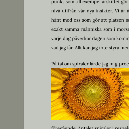
punkt som till exempel årskiftet gö
nivå utifrån vår nya insikter. Vi ä
hänt med oss som gör att platsen se
exakt samma människa som i morse
varje dag påverkar dagen som kommer
vad jag får. Allt kan jag inte styra 
På tal om spiraler lärde jag mig pr
föregående. Antalet spiraler i respe