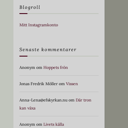
Blogroll
Mitt Instagramkonto
Senaste kommentarer
Anonym
om
Hoppets frön
Jonas Fredrik Möller
om
Vissen
Anna-Lena@efskyrkan.nu
om
Där tron
kan växa
Anonym
om
Livets källa