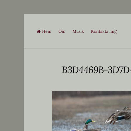
Skip
to
Hem
Om
Musik
Kontakta mig
content
B3D4469B-3D7D-