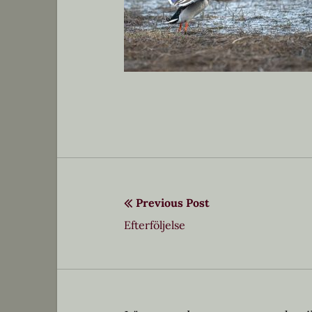
Previous Post
Inläggsnavigering
Previous
Efterföljelse
post: