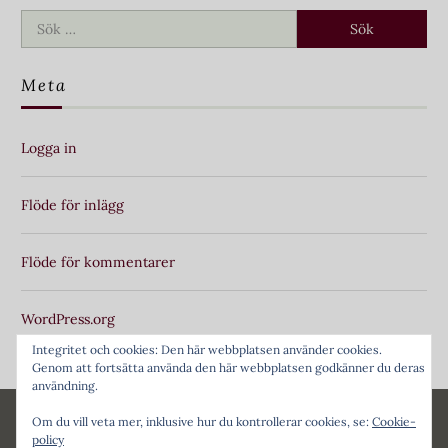
Sök
efter:
Meta
Logga in
Flöde för inlägg
Flöde för kommentarer
WordPress.org
Integritet och cookies: Den här webbplatsen använder cookies.
Genom att fortsätta använda den här webbplatsen godkänner du deras
användning.
Om du vill veta mer, inklusive hur du kontrollerar cookies, se:
Cookie-
© 2026 Morgonluft
|
WordPress Theme:
Lontano Free
by
policy