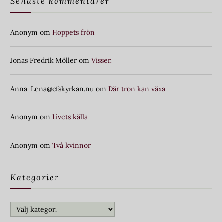
Senaste kommentarer
Anonym
om
Hoppets frön
Jonas Fredrik Möller
om
Vissen
Anna-Lena@efskyrkan.nu
om
Där tron kan växa
Anonym
om
Livets källa
Anonym
om
Två kvinnor
Kategorier
Kategorier