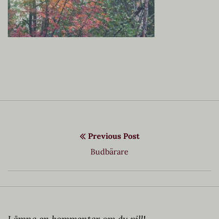
Inläggsnavigering
Previous Post
Previous
Budbärare
post: