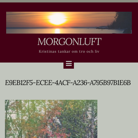
Skip
to
content
MORGONLUFT
Kristinas tankar om tro och liv
E9EB12F5-ECEE-4ACF-A236-A795B97B1E6B